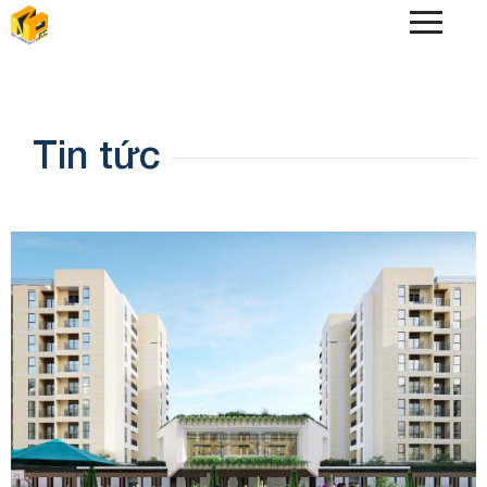
Skip
to
main
content
Tin tức