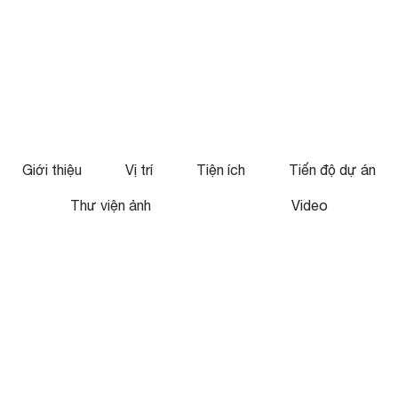
Giới thiệu
Vị trí
Tiện ích
Tiến độ dự án
Menu
Thư viện ảnh
Video
Node
view
Dự
án