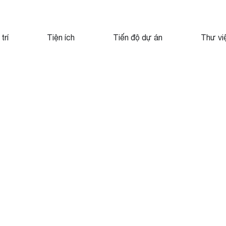
 trí
Tiện ích
Tiến độ dự án
Thư vi
Menu
Node
view
Dự
án