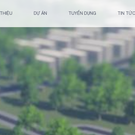
 THIỆU
DỰ ÁN
TUYỂN DỤNG
TIN TỨ