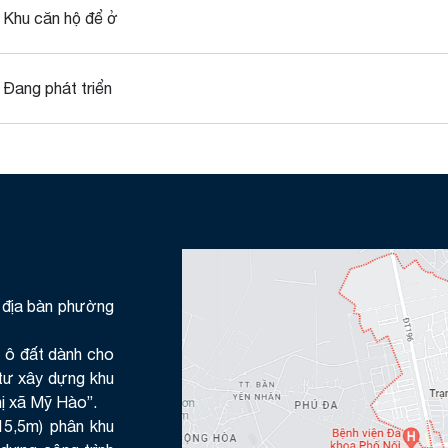
Khu căn hộ để ở
Đang phát triển
n địa bàn phường
 ô đất dành cho
 tư xây dựng khu
ị xã Mỹ Hào”.
15,5m) phân khu