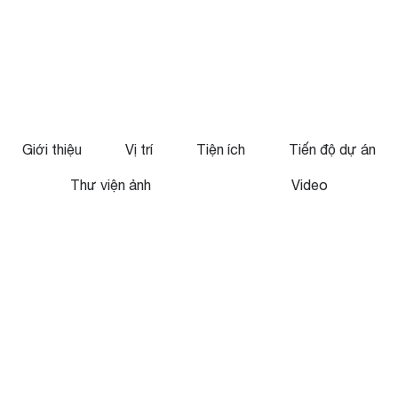
Giới thiệu
Vị trí
Tiện ích
Tiến độ dự án
Menu
Thư viện ảnh
Video
Node
view
Dự
án