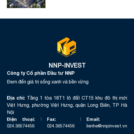
(tên thương mại là Hue Heritage)
NNP-INVEST
Công ty Cổ phần Đầu tư NNP
Đem đến giá trị sống xanh và bền vững
Địa chỉ:
Tầng 1 tòa 18T1 lô đất CT15 khu đô thị mới
Việt Hưng, phường Việt Hưng, quận Long Biên, TP Hà
Nội
Điện thoại:
Fax:
Email:
024.36574456
024.36574456
lienhe@nnpinvest.vn