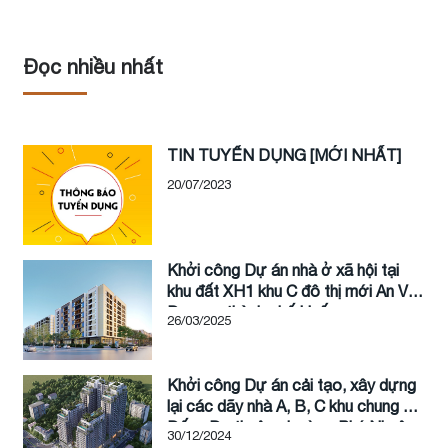
Đọc nhiều nhất
TIN TUYỂN DỤNG [MỚI NHẤT]
20/07/2023
Khởi công Dự án nhà ở xã hội tại
khu đất XH1 khu C đô thị mới An Vân
Dương, thành phố Huế
26/03/2025
Khởi công Dự án cải tạo, xây dựng
lại các dãy nhà A, B, C khu chung cư
Đống Đa thuộc phường Phú Nhuận,
30/12/2024
thành phố Huế, tỉnh Thừa Thiên Huế