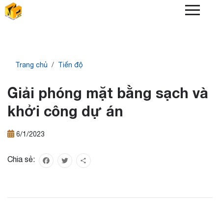
Skip
to
main
content
Breadcrumb
Trang chủ
Tiến độ
Giải phóng mặt bằng sạch và
khởi công dự án
6/1/2023
Chia sẻ:
Facebook
Twitter
Share