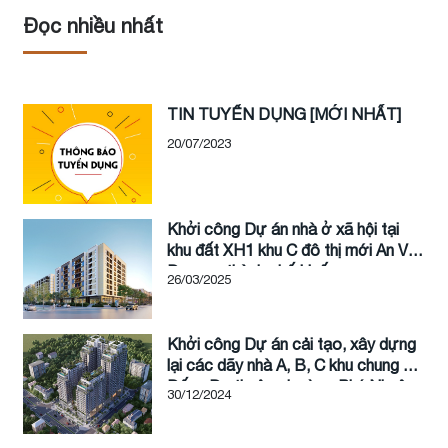
Đọc nhiều nhất
TIN TUYỂN DỤNG [MỚI NHẤT]
20/07/2023
Khởi công Dự án nhà ở xã hội tại
khu đất XH1 khu C đô thị mới An Vân
Dương, thành phố Huế
26/03/2025
Khởi công Dự án cải tạo, xây dựng
lại các dãy nhà A, B, C khu chung cư
Đống Đa thuộc phường Phú Nhuận,
30/12/2024
thành phố Huế, tỉnh Thừa Thiên Huế
(tên thương mại là Hue Heritage)