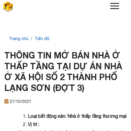
Skip
to
main
content
Breadcrumb
Trang chủ
Tiến độ
THÔNG TIN MỞ BÁN NHÀ Ở
THẤP TẦNG TẠI DỰ ÁN NHÀ
Ở XÃ HỘI SỐ 2 THÀNH PHỐ
LẠNG SƠN (ĐỢT 3)
21/10/2021
Loại bất động sản: Nhà ở thấp tầng thương mại
Vị trí :