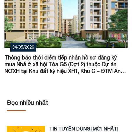
04/05/2026
Thông báo thời điểm tiếp nhận hồ sơ đăng ký
mua Nhà ở xã hội Tòa G5 (Đợt 2) thuộc Dự án
NƠXH tại Khu đất ký hiệu XH1, Khu C – ĐTM An
Vân Dương, P. Mỹ Thượng, TP Huế
Đọc nhiều nhất
TIN TUYỂN DỤNG [MỚI NHẤT]