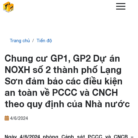
Skip
to
main
content
Breadcrumb
Trang chủ
Tiến độ
Chung cư GP1, GP2 Dự án
NOXH số 2 thành phố Lạng
Sơn đảm bảo các điều kiện
an toàn về PCCC và CNCH
theo quy định của Nhà nước
4/6/2024
Ngày 4/6/2024 phòng Cảnh sát PCCC và CNCB –