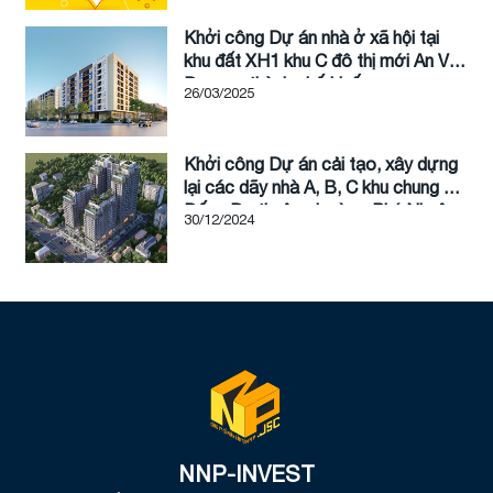
Khởi công Dự án nhà ở xã hội tại
khu đất XH1 khu C đô thị mới An Vân
Dương, thành phố Huế
26/03/2025
Khởi công Dự án cải tạo, xây dựng
lại các dãy nhà A, B, C khu chung cư
Đống Đa thuộc phường Phú Nhuận,
30/12/2024
thành phố Huế, tỉnh Thừa Thiên Huế
(tên thương mại là Hue Heritage)
NNP-INVEST